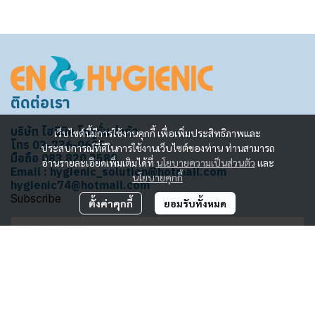
ติดต่อเรา
บริษัท ไฮจินิค โซลูชั่น จำกัด
เว็บไซต์นี้มีการใช้งานคุกกี้ เพื่อเพิ่มประสิทธิภาพและ
โทร 02-736-0693
ประสบการณ์ที่ดีในการใช้งานเว็บไซต์ของท่าน ท่านสามารถ
มือถือ 083 820 2580
อ่านรายละเอียดเพิ่มเติมได้ที่
นโยบายความเป็นส่วนตัว
และ
Email : hygienic_solution@hotmail.com
นโยบายคุกกี้
hygienic74@hotmail.com
Subscribe
ตั้งค่าคุกกี้
ยอมรับทั้งหมด
รับข่าวสาร