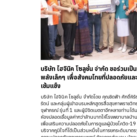
บริษัท ไฮจินิค โซลูชั่น จำกัด ขอร่วมเป็น
พลังเล็กๆ เพื่อสังคมไทยที่ปลอดภัยแล
เข้มแข็ง
บริษัท ไฮจินิค โซลูชั่น จำกัดโดย คุณชิดฟ้า ศักดิ์หิร
รัตน์ และกลุ่มผู้เข้าอบรมหลักสูตรสื่อสุขภาพราชวิท
จุฬาภรณ์ รุ่นที่ 1 และผู้มีจิตเมตตาอีกหลายท่านได
ห้องปลอดเชื้อมูลค่ากว่าล้านบาทให้โรงพยาบาลบ้าน
เพื่อเสริมความปลอดภัยในการดูแลผู้ป่วยโควิด-19 ท
บริจาคภูมิใจที่ได้เป็นส่วนหนึ่งในการยกระดับมาต
ความปลอดภัยทางการแพทย์ ด้วยการส่งมอบ ห้อ