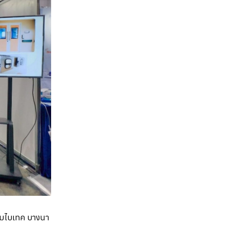
ชุมไบเทค บางนา